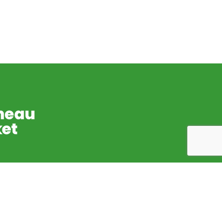
use de mettre à disposition de ses habitants
cket. Par cet outil très simple, elle souhaite tenir
 les citoyens de son actualité au quotidien, et les
ues majeurs.