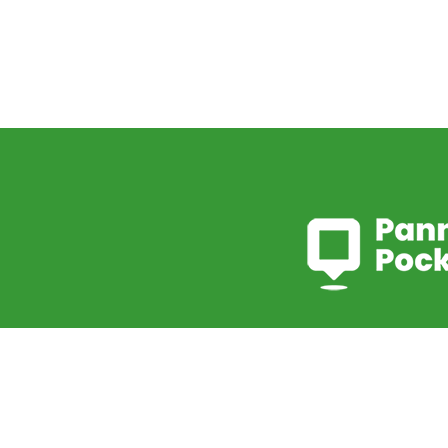
La commune est heure
l’application PanneauPo
informés en temps réel
alerter en cas de risq