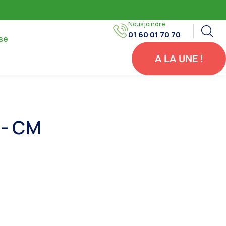
Nous joindre
01 60 01 70 70
se
A LA UNE !
 - CM