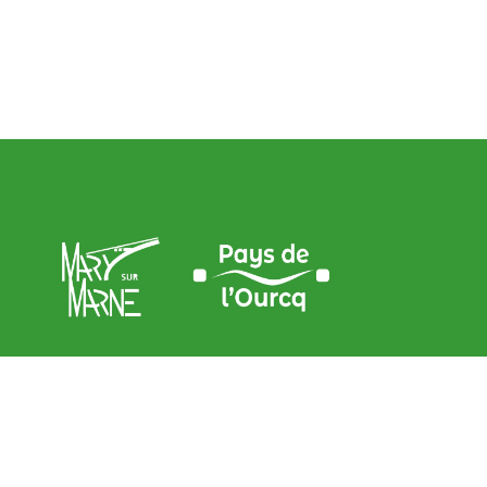
Adresse de la Mairie
9, place de l’Église – 77440 Mary sur marne
contact@mary-sur-marne.fr