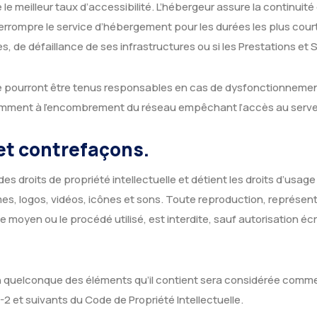
 le meilleur taux d’accessibilité. L’hébergeur assure la continuité
’interrompre le service d’hébergement pour les durées les plus co
, de défaillance de ses infrastructures ou si les Prestations et
e pourront être tenus responsables en cas de dysfonctionnement
otamment à l’encombrement du réseau empêchant l’accès au serve
 et contrefaçons.
des droits de propriété intellectuelle et détient les droits d’usag
s, logos, vidéos, icônes et sons. Toute reproduction, représent
le moyen ou le procédé utilisé, est interdite, sauf autorisation écr
’un quelconque des éléments qu’il contient sera considérée comm
2 et suivants du Code de Propriété Intellectuelle.