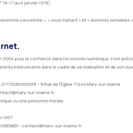
n° 78-17 du 6 janvier 1978).
ersonne concernée », « sous traitant » et « données sensibles » o
ernet.
juin 2004 pour la confiance dans l’économie numérique, il est préci
fférents intervenants dans le cadre de sa réalisation et de son suiv
21770280200018 – 9 Rue de l’Église 77440 Mary-sur-Marne
contact@mary-sur-marne.fr
ysique ou une personne morale.
ix 1007
n GRENIER – contact@mary-sur-marne.fr