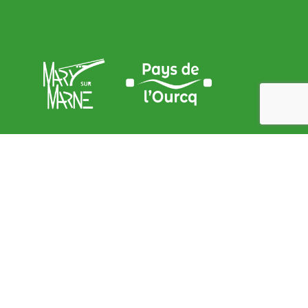
Adresse de la Mairie
9, place de l’Église – 77440 Mary sur marne
contact@mary-sur-marne.fr
Lundi
: de 9 h 00 à 12 h 00 et de 15 h 00 à 18 h 00
Mardi
: de 9 h 00 à 12 h 00
Mercredi
: de 9 h 00 à 12 h 00
Jeudi
: de 9 h 00 à 12 h 00