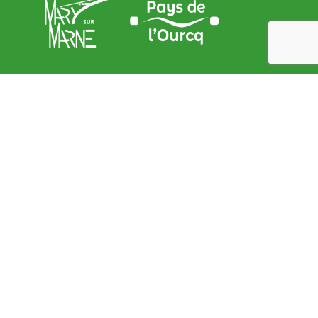
Adresse de la Mairie
9, place de l’Église – 77440 Mary sur marne
contact@mary-sur-marne.fr
Lundi
: de 9 h 00 à 12 h 00 et de 15 h 00 à 18 h 00
Mardi
: de 9 h 00 à 12 h 00
Mercredi
: de 9 h 00 à 12 h 00
Jeudi
: de 9 h 00 à 12 h 00
Vendredi
: de 9 h 00 à 12 h 00 et de 15 h 00 à 18 h 00
Samedi
: de 9 h 00 à 12 h 00