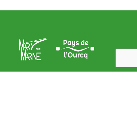
Adresse de la Mairie
9, place de l’Église – 77440 Mary sur marne
contact@mary-sur-marne.fr
Lundi
: de 9 h 00 à 12 h 00 et de 15 h 00 à 18 h 00
Mardi
: de 9 h 00 à 12 h 00
Mercredi
: de 9 h 00 à 12 h 00