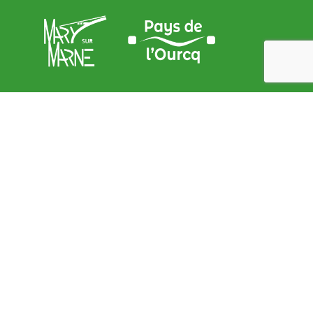
Adresse de la Mairie
9, place de l’Église – 77440 Mary sur marne
contact@mary-sur-marne.fr
Lundi
: de 9 h 00 à 12 h 00 et de 15 h 00 à 18 h 00
Mardi
: de 9 h 00 à 12 h 00
Mercredi
: de 9 h 00 à 12 h 00
Jeudi
: de 9 h 00 à 12 h 00
Vendredi
: de 9 h 00 à 12 h 00 et de 15 h 00 à 18 h 00
Samedi
: de 9 h 00 à 12 h 00