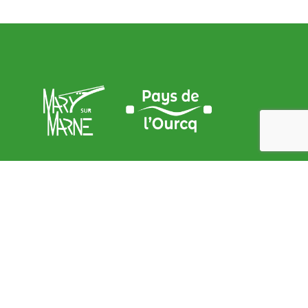
Adresse de la Mairie
9, place de l’Église – 77440 Mary sur marne
contact@mary-sur-marne.fr
Lundi
: de 9 h 00 à 12 h 00 et de 15 h 00 à 18 h 00
Mardi
: de 9 h 00 à 12 h 00
Mercredi
: de 9 h 00 à 12 h 00