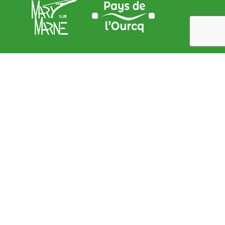
Adresse de la Mairie
9, place de l’Église – 77440 Mary sur marne
contact@mary-sur-marne.fr
Lundi
: de 9 h 00 à 12 h 00 et de 15 h 00 à 18 h 00
Mardi
: de 9 h 00 à 12 h 00
Mercredi
: de 9 h 00 à 12 h 00
Jeudi
: de 9 h 00 à 12 h 00
Vendredi
: de 9 h 00 à 12 h 00 et de 15 h 00 à 18 h 00
Samedi
: de 9 h 00 à 12 h 00