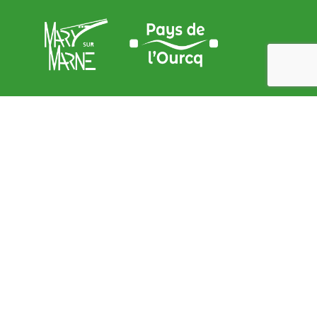
Adresse de la Mairie
9, place de l’Église – 77440 Mary sur marne
contact@mary-sur-marne.fr
Lundi
: de 9 h 00 à 12 h 00 et de 15 h 00 à 18 h 00
Mardi
: de 9 h 00 à 12 h 00
Mercredi
: de 9 h 00 à 12 h 00
Jeudi
: de 9 h 00 à 12 h 00
Vendredi
: de 9 h 00 à 12 h 00 et de 15 h 00 à 18 h 00
Samedi
: de 9 h 00 à 12 h 00