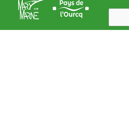
Adresse de la Mairie
9, place de l’Église – 77440 Mary sur marne
contact@mary-sur-marne.fr
Lundi
: de 9 h 00 à 12 h 00 et de 15 h 00 à 18 h 00
Mardi
: de 9 h 00 à 12 h 00
Mercredi
: de 9 h 00 à 12 h 00
Jeudi
: de 9 h 00 à 12 h 00
Vendredi
: de 9 h 00 à 12 h 00 et de 15 h 00 à 18 h 00
Samedi
: de 9 h 00 à 12 h 00